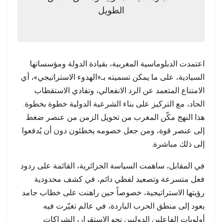
الطويل
اعتمدت الدبلوماسية المغربية، بقيادة الدولة ومؤسساتها
السيادية، على ما يمكن تسميته بـ«الهدوء الاستراتيجي»، أي
الامتناع المتعمد عن الرد الانفعالي، وتفادي الاستقطاب
الحاد، مع التركيز على بناء الشرعية الدولية خطوة بخطوة.
هذا النهج مكّن المغرب من تحويل الزمن من عنصر ضغط
إلى عنصر قوة، ومن جعل خصومه يخطئون دون أن يُدفعوا
إلى ذلك مباشرة.
في المقابل، ساهمت السياسة الجزائرية، القائمة على ردود
فعل متسرعة وتصعيد لفظي دائم، في كشف محدودية
رؤيتها الاستراتيجية، خصوصاً حين راهنت على خطاب جامد
يعود إلى منطق الحرب الباردة، في عالم تغيّرت فيه
أولويات الفاعلين الدوليين نحو الاستقرار، الشراكات