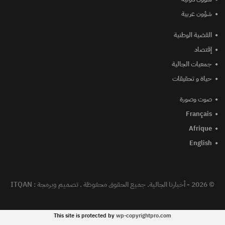
شؤون عربية
القضية الوطنية
إقتصاد
جمعيات الجالية
حياة و تحقيقات
صوت وصورة
Français
Afrique
English
© 2026 - أخبارنا الجالية. جميع الحقوق محفوظة .
تصميم وبرمجة :
ITQAN
This site is protected by
wp-copyrightpro.com