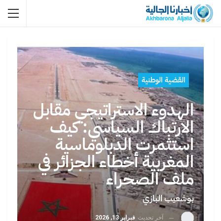
القضية الوطنية
الهدوء الاستراتيجي مقابل
الارتباك السياسي: كيف
استثمرت الدبلوماسية
المغربية أخطاء الجزائر في
ملف الصحراء
بوشعيب البازي
آخر تحديث
فبراير 13, 2026