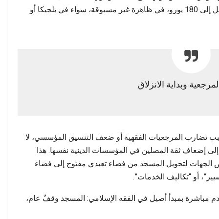
ولاء إلى جلالة…
مسؤولية استقبال آلاف…
في بعض المساجد مشروطًا بأداء مبلغ مالي يصل إلى 180 يورو، في ظاهرة غير مسبوقة، سواء في بلجيكا أو
لمرجعية وبداية الانزلاق
بب تضارب المرجعيات الفقهية أو ضعف التنسيق المؤسسي، لا
د إلى إضعاف ثقة المصلين في المؤسسات الدينية نفسها. هذا
ه بعض الجهات لتحويل المسجد من فضاء تعبدي مفتوح إلى فضاء
ير”، أو “تكاليف الخدمات”.
م مباشرة بمبدأ أصيل في الفقه الإسلامي: المسجد وقفٌ عام،