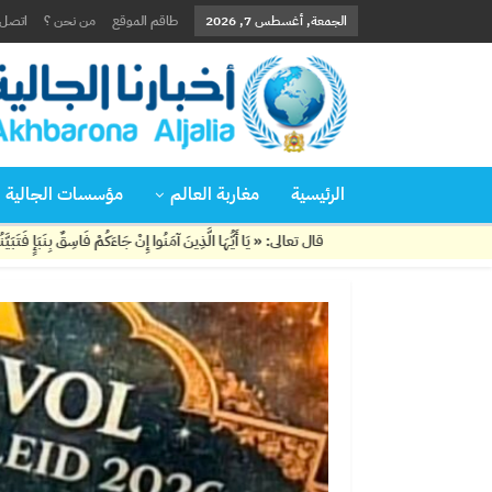
الجمعة, أغسطس 7, 2026
طاقم الموقع
من نحن ؟
اتصل ب
الرئيسية
مغاربة العالم
مؤسسات الجالية
قال تعالى: « يَا أَيُّهَا الَّذِينَ آمَنُوا إِنْ جَاءَكُمْ فَاسِقٌ بِنَبَإٍ فَتَبَيَّنُوا أَنْ تُصِيبُوا قَوْم