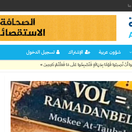
نا
شؤون عربية
الإشتراك
تسجيل الدخول
ًا بِجَهَالَةٍ فَتُصْبِحُوا عَلَى مَا فَعَلْتُمْ نَادِمِينَ »