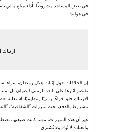
وال
في هولندا.
ارتباك ا
إن الخلافات حول إثبات هلال رمضان، سواء بس
تقتصر آثارها على البعد الزمني للصيام، بل تمت
الارتباك خلق فراغًا رمزيًا وتنظيميًا، استغلت
مشروط بالدفع، تحت مبررات “الشفافية”، “التسي
غير أن هذه المبررات، مهما كانت صيغتها، تصطد
والعبادة لا تُباع ولا تُشترى.