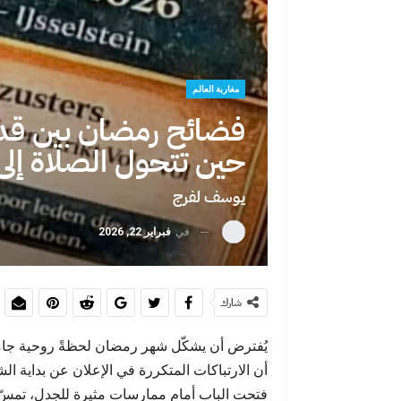
حين يفضح يوم
مغاربة العالم
فضائح رمضان بين قد
حين تتحول الصلاة إل
يوسف لفرج
في
فبراير 22, 2026
بين اليأس وال
أحداث س
شارك
يُفترض أن يشكّل شهر رمضان لحظةً روحية جامعة،
أن الارتباكات المتكررة في الإعلان عن بداية 
فتحت الباب أمام ممارسات مثيرة للجدل، تمسّ ج
بوشعيب السماو