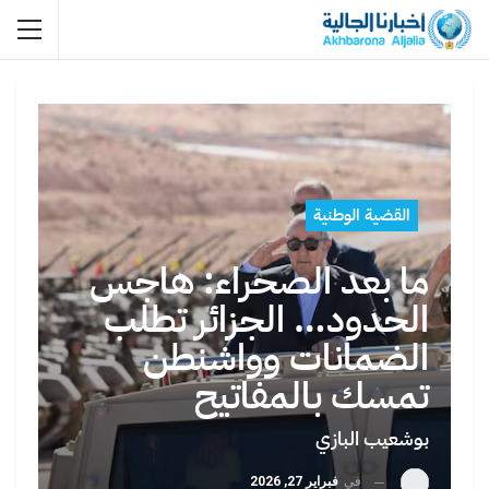
القضية الوطنية
ما بعد الصحراء: هاجس
الحدود… الجزائر تطلب
الضمانات وواشنطن
تمسك بالمفاتيح
بوشعيب البازي
في
فبراير 27, 2026