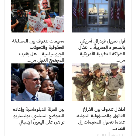
أول تمويل فيدرالي أمريكي
مخيمات تندوف بين المساءلة
بالصحراء المغربية… انتقال
الحقوقية والتحولات
الشراكة المغربية الأمريكية
الجيوسياسية… هل يقترب
من…
المجتمع الدولي من…
أطفال تندوف بين الفراغ
بين العزلة الدبلوماسية وإعادة
القانوني والمسؤولية الدولية:
التموضع السياسي: بوليساريو
عندما تتحول المخيمات إلى
تراهن على اليمين الإسباني
فضاء…
السابق
التالي