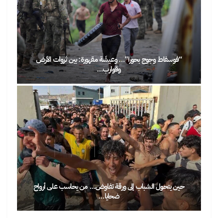
“فوسفاط وجوج بحورا”… وعيشَة مقهورة: بين ثروات الأرض
وقوارب…
حين يتحول الشباب إلى ورقة تفاوض… من يحاسب على أرواح
ضحايا…