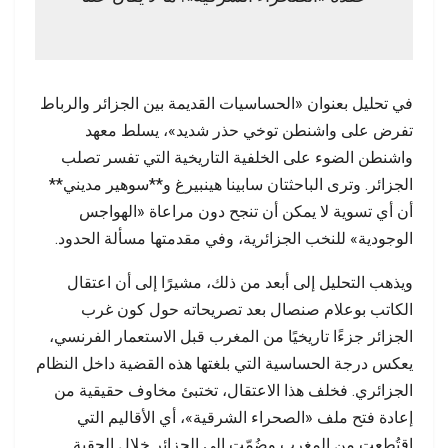
في تحليل بعنوان «الحساسيات القديمة بين الجزائر والرباط
تفرض على واشنطن توخي حذر شديد»، يسلط معهد
واشنطن الضوء على الخلفية التاريخية التي تفسر تصلب
الجزائر. وترى الباحثتان سابينا هينبيرغ و**سوهير مديني**
أن أي تسوية لا يمكن أن تنجح دون مراعاة «الهواجس
الوجودية» للنخب الجزائرية، وفي مقدمتها مسألة الحدود.
ويذهب التحليل إلى أبعد من ذلك، مشيرًا إلى أن اعتقال
الكاتب بوعلام صنصال بعد تصريحاته حول كون غرب
الجزائر جزءًا تاريخيًا من المغرب قبل الاستعمار الفرنسي،
يعكس درجة الحساسية التي بلغتها هذه القضية داخل النظام
الجزائري. فخلف هذا الاعتقال، تختبئ مخاوف حقيقية من
إعادة فتح ملف «الصحراء الشرقية»، أي الأقاليم التي
اقتُطعت من المغرب وضُمّت إلى الجزائر خلال الحقبة