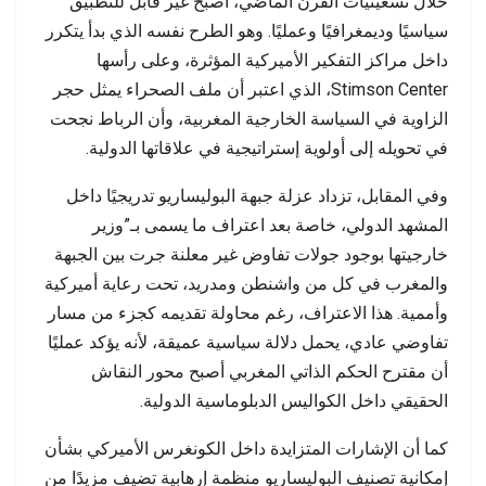
خلال تسعينيات القرن الماضي، أصبح غير قابل للتطبيق
سياسيًا وديمغرافيًا وعمليًا. وهو الطرح نفسه الذي بدأ يتكرر
داخل مراكز التفكير الأميركية المؤثرة، وعلى رأسها
Stimson Center، الذي اعتبر أن ملف الصحراء يمثل حجر
الزاوية في السياسة الخارجية المغربية، وأن الرباط نجحت
في تحويله إلى أولوية إستراتيجية في علاقاتها الدولية.
وفي المقابل، تزداد عزلة جبهة البوليساريو تدريجيًا داخل
المشهد الدولي، خاصة بعد اعتراف ما يسمى بـ”وزير
خارجيتها بوجود جولات تفاوض غير معلنة جرت بين الجبهة
والمغرب في كل من واشنطن ومدريد، تحت رعاية أميركية
وأممية. هذا الاعتراف، رغم محاولة تقديمه كجزء من مسار
تفاوضي عادي، يحمل دلالة سياسية عميقة، لأنه يؤكد عمليًا
أن مقترح الحكم الذاتي المغربي أصبح محور النقاش
الحقيقي داخل الكواليس الدبلوماسية الدولية.
كما أن الإشارات المتزايدة داخل الكونغرس الأميركي بشأن
إمكانية تصنيف البوليساريو منظمة إرهابية تضيف مزيدًا من