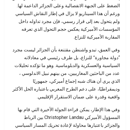
الضغط على الجبهة الانفصالية وعلى الجزائر الداعمة لها.
ورغم أن هذا السيناريو لا يزال في إطار النقاش السياسي
ولم يتحول بعد إلى قرار رسمي، فإن مجرد تداوله داخل
المؤسسات الأميركية يعكس حجم التحول الذي تعرفه
المقاربة الأميركية للنزاع.
وفي العمق، تبدو واشنطن مقتنعة بأن الجزائر ليست مجرد
“دولة مجاورة” للنزاع، بل طرف رئيسي في معادلاته
السياسية والعسكرية والدبلوماسية. وهو ما تؤكده تحليلات
عدد من الباحثين المغاربيين، من بينهم نبيل الاندلوسي ،
الذي يرى أن هناك شبه إجماع أميركي، جمهوريًا
وديمقراطيًا، على دعم الطرح المغربي باعتباره الحل الأكثر
واقعية وقدرة على ضمان الاستقرار الإقليمي.
وفي هذا الإطار، يمكن قراءة الجولة الأخيرة التي قام بها
المسؤول الأميركي Christopher Landau بين الرباط
والجزائر باعتبارها محاولة لإعادة تحريك المسار السياسي