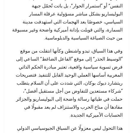
النفس” أو “استمرار الحوار”، بل باتت تُحمّل جبهة
البوليساريو بشكل مباشر مسؤولية عرقلة المسار
السياسي، خصوصًا بعد الهجمات التي استهدفت مدينة
السمارة، والتي قوبلت بإدانة أميركية واضحة وغير مسبوقة
من حيث الصياغة السياسية والدبلوماسية.
وفي هذا السياق، تبدو واشنطن وكأنها انتقلت من موقع
“الوسيط الحذر” إلى موقع “الفاعل الضاغط” الساعي إلى
فرض تسوية سياسية واقعية، تعتبر مبادرة الحكم الذاتي
المغربية أساسها العملي الوحيد القابل للتنفيذ. فتصريحات
ريتشارد ديوك بوكان، التي شددت على أن السلام يتطلب
“شركاء مستعدين للتفاوض من أجل مستقبل أفضل”،
حملت في طياتها رسالة واضحة إلى البوليساريو والجزائر
مفادها أن مناخ الحرب والاستنزاف لم يعد مقبولًا في
الحسابات الأميركية الجديدة.
هذا التحول ليس معزولًا عن السياق الجيوسياسي الدولي