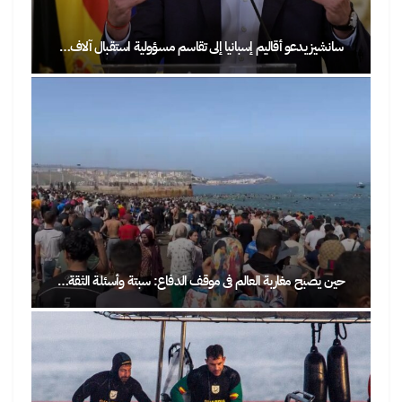
سانشيز يدعو أقاليم إسبانيا إلى تقاسم مسؤولية استقبال آلاف…
حين يصبح مغاربة العالم في موقف الدفاع: سبتة وأسئلة الثقة…