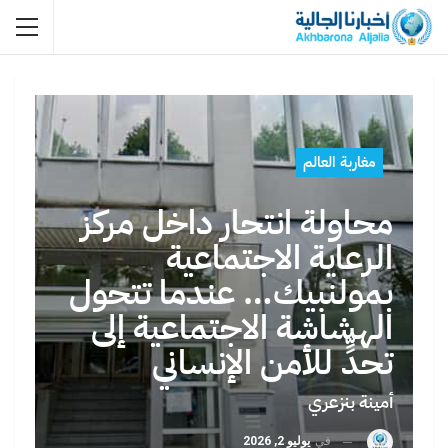
مغاربة العالم
محاولة انتحار داخل مركز
الرعاية الاجتماعية
بمولنبيك… عندما تتحول
الهشاشة الاجتماعية إلى
تحدٍّ للأمن الإنساني
أمينة بنزعري
في
يوليو 2, 2026