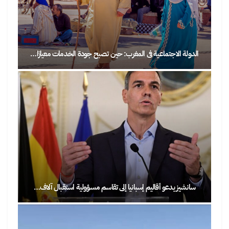
الدولة الاجتماعية في المغرب: حين تصبح جودة الخدمات معيارًا…
سانشيز يدعو أقاليم إسبانيا إلى تقاسم مسؤولية استقبال آلاف…