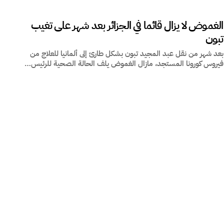
الغموض لا يزال قائما في الجزائر بعد شهر على تغيب
تبون
ود بين المغرب وأوروبا… هل
مراكش تحت رحمة الفوضى: حين تتحول
ختار المغاربة…
السياحة من رافعة للاقتصاد…
بعد شهر من نقل عبد المجيد تبون بشكل طارئ إلى ألمانيا للعلاج من
فيروس كورونا المستجد، مازال الغموض يلف الحالة الصحية للرئيس…
رة صرخة اجتماعية: لماذا
لغة الخطاب الديني في المهجر… حين تصبح
 الشباب المغاربة…
الترجمة حاجزًا بين…
انتخابات 2026 في المغرب: هل تنجح النخب