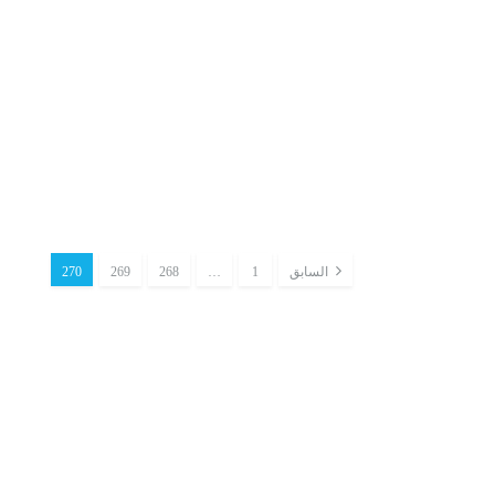
لو فُتحت الحد
سي
السابق
1
…
268
269
270
حين تصبح الهج
يختار