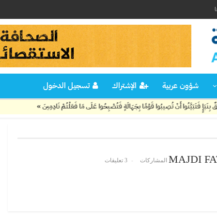
ا
شؤون عربية
الإشتراك
تسجيل الدخول
 فَتَبَيَّنُوا أَنْ تُصِيبُوا قَوْمًا بِجَهَالَةٍ فَتُصْبِحُوا عَلَى مَا فَعَلْتُمْ نَادِمِينَ »
MAJDI F
3 تعليقات