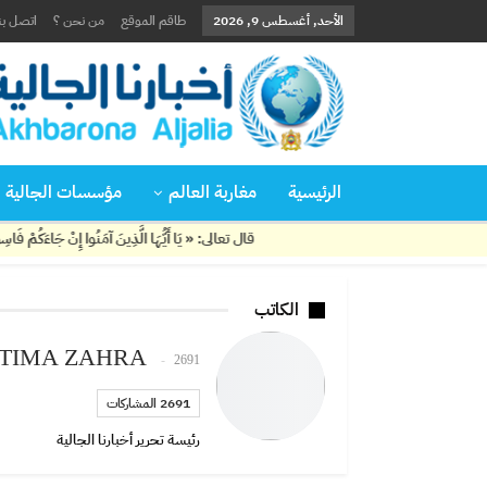
الأحد, أغسطس 9, 2026
طاقم الموقع
من نحن ؟
اتصل بن
الرئيسية
مغاربة العالم
مؤسسات الجالية
قال تعالى: « يَا أَيُّهَا الَّذِينَ آمَنُوا إِنْ جَاءَكُمْ فَاسِقٌ بِنَبَإٍ
الكاتب
ATIMA ZAHRA
2691 المشاركات
2691 المشاركات
رئيسة تحرير أخبارنا الجالية