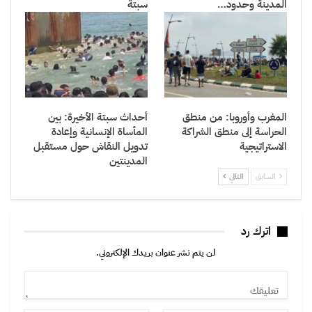
المدينة وحدود…
سبتة
المغرب وأوروبا: من منطق
أحداث سبتة الأخيرة: بين
الحراسة إلى منطق الشراكة
المأساة الإنسانية وإعادة
الاستراتيجية
تدويل النقاش حول مستقبل
المدينتين
السابق
التالي
اترك رد
لن يتم نشر عنوان بريدك الإلكتروني.