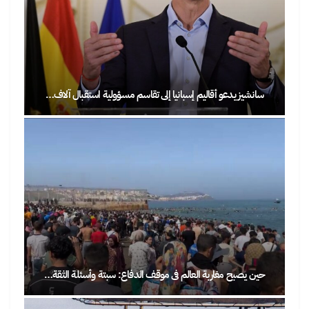
سانشيز يدعو أقاليم إسبانيا إلى تقاسم مسؤولية استقبال آلاف…
حين يصبح مغاربة العالم في موقف الدفاع: سبتة وأسئلة الثقة…