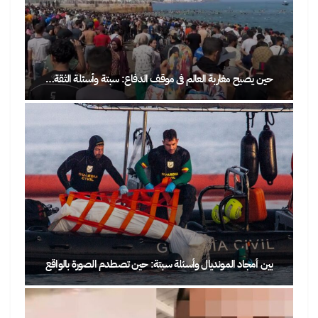
حين يصبح مغاربة العالم في موقف الدفاع: سبتة وأسئلة الثقة…
بين أمجاد المونديال وأسئلة سبتة: حين تصطدم الصورة بالواقع