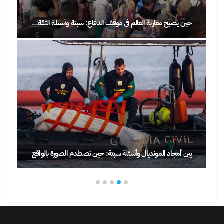
حين يصبح مغاربة العالم في موقف الدفاع: سبتة وأسئلة الثقة…
بين أمجاد المونديال وأسئلة سبتة: حين تصطدم الصورة بالواقع