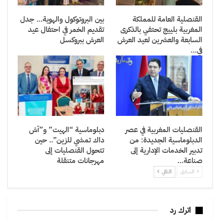
القنصلية العامة للمملكة
بين البروتوكول والهوية… جدل
المغربية بلييج تحتفي بالذكرى
تقديم الخمر في احتفال عيد
السابعة والعشرين لعيد العرش
العرش ببروكسل
في…
القنصليات المغربية في عصر
دبلوماسية “الهيت” و”آش
الدبلوماسية الجديدة: من
داك تمشي للزين”.. حين
تدبير الخدمات الإدارية إلى
تتحول القنصليات إلى
صناعة…
مهرجانات متنقلة
السابق
التالي
اترك رد