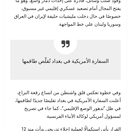
وقود صلب وسائل، قادرة على إحداث دمار واسع، وهو ما
يفتح المجال أمام تصعيد عسكري إقليمي غير مسبوق،
خصوصًا في حال دخلت مليشيات حليفة لإيران في العراق
وسوريا ولبنان على خط المواجهة.
السفارة الأمريكية في بغداد تُقلّص طاقمها
وفي خطوة تعكس قلق واشنطن من اتساع رقعة النزاع،
أعلنت السفارة الأمريكية في بغداد تقليصًا جديدًا لطاقمها،
في ظل “تدهور الوضع الإقليمي”، كما جاء في تصريح
لمسؤول أمريكي لوكالة الأنباء الفرنسية.
القرار يأتي استكمالًا لعملية إجلاء تدريجي بدأت منذ 12