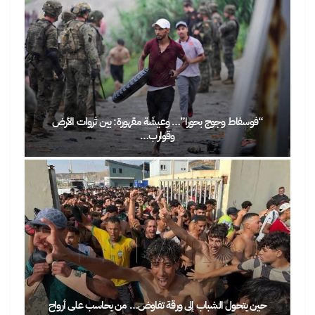
“فوسفاط وجوج بحورا”… وعيشَة مقهورة: بين ثروات الأرض
وقوارب…
حين يتحول الشباب إلى ورقة تفاوض… من يحاسب على أرواح