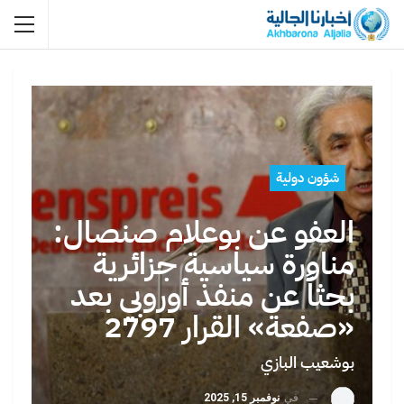
شؤون دولية
العفو عن بوعلام صنصال:
مناورة سياسية جزائرية
بحثاً عن منفذ أوروبي بعد
«صفعة» القرار 2797
بوشعيب البازي
في
نوفمبر 15, 2025