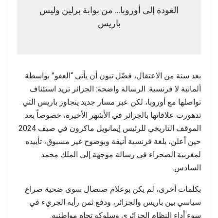
العودة إلى أوروبا… من بوابة برلين وليس
باريس
بعد سنة من الاعتقال، فضّل تبون أن يأتي “العفو” بواسطة
ألمانية لا فرنسية. الرسالة واضحة: الجزائر تريد استئناف
تواصلها مع أوروبا، لكن عبر مسار جديد يتجاوز باريس التي
تدهورت علاقاتها بالجزائر في الأشهر الأخيرة، خصوصاً بعد
الموقف التاريخي للرئيس إيمانويل ماكرون في صيف 2024
حين أعلن، بلغة فرنسية أنيقة وبوضوح غير مسبوق، تأييده
لمغربية الصحراء في رسالة موجهة إلى الملك محمد
السادس.
بكلمات أخرى، لم يكن بوعلام صنصال سوى ضحية صراع
سياسي بين باريس والجزائر، ودفع ثمن رأيه الجريء في
سوء أداء النظام الجزائري وسلوكه تجاه مواطنيه.