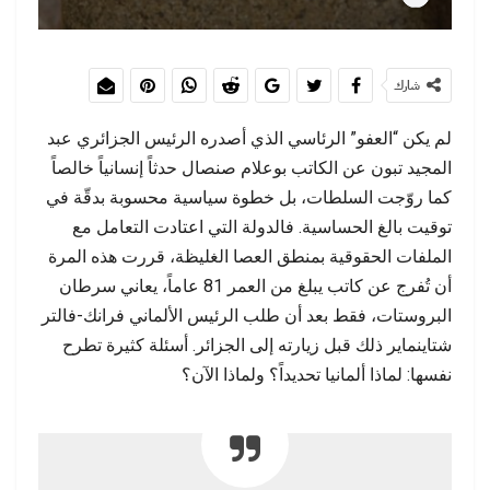
شارك
لم يكن “العفو” الرئاسي الذي أصدره الرئيس الجزائري عبد
المجيد تبون عن الكاتب بوعلام صنصال حدثاً إنسانياً خالصاً
كما روّجت السلطات، بل خطوة سياسية محسوبة بدقّة في
توقيت بالغ الحساسية. فالدولة التي اعتادت التعامل مع
الملفات الحقوقية بمنطق العصا الغليظة، قررت هذه المرة
أن تُفرج عن كاتب يبلغ من العمر 81 عاماً، يعاني سرطان
البروستات، فقط بعد أن طلب الرئيس الألماني فرانك-فالتر
شتاينماير ذلك قبل زيارته إلى الجزائر. أسئلة كثيرة تطرح
نفسها: لماذا ألمانيا تحديداً؟ ولماذا الآن؟