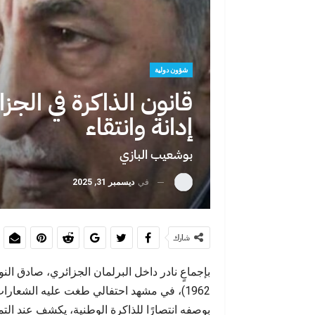
لو فُتحت الحد
سي
شؤون دولية
قانون الذاكرة في الجزا
إدانة وانتقاء
بوشعيب البازي
في
ديسمبر 31, 2025
حين تصبح الهج
يختار
شارك
1962)، في مشهد احتفالي طغت عليه الشعارات
بوصفه انتصارًا للذاكرة الوطنية، يكشف عند ال