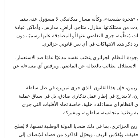
1 يُقدَّم رسميًا بوصفه «هجرة طبيعية»، وكأنه مسار ميكانيكي لا مسؤول عنه. بينما
ّدت من ممتلكاتها: منازل، متاجر، أراضٍ، مدارس، وأماكن عبادة.
مُنظَّمة، جرى التغاضي عنها أو المصادقة عليها رسميًا، دون
يرد ذكر هذه الانتهاكات في أي نص قانوني جزائري.
جودة. النظام الجزائري ينصّب نفسه مدعيًا عامًا ضد الاستعمار،
 بعد الاستقلال. يطالب بالعدالة عن الماضي، ويرفض أي مساءلة عن
لغربيين، فإن هذا القانون، الذي جرى تمريره في ظل سلطة
ون، لا يندرج في إطار عمل تذكاري صادق، بل في سياق عملية
دى النظام أي مساءلة داخلية، خاصة تجاه الأقليات التي جرى
دية وطنية متجانسة، سلطوية، ومفبركة.
يخ الجزائري، بما في ذلك ضحايا الدولة الوطنية نفسها، لا يُصلح
يقة، ويُقدّس الزيف، ويحوّل الذاكرة من فضاء للإنصاف إلى