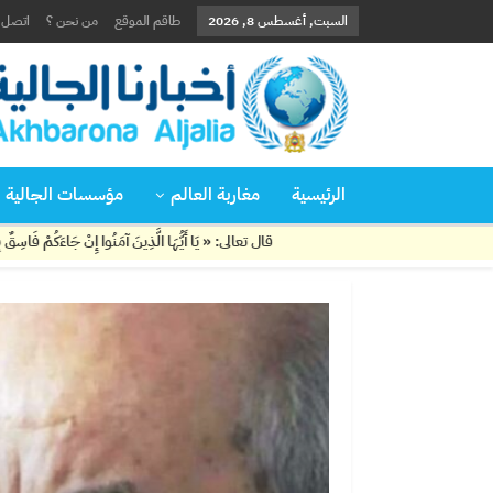
السبت, أغسطس 8, 2026
طاقم الموقع
من نحن ؟
اتصل ب
الرئيسية
مغاربة العالم
مؤسسات الجالية
قال تعالى: « يَا أَيُّهَا الَّذِينَ آمَنُوا إِنْ جَاءَكُمْ فَاسِقٌ بِنَبَإٍ فَتَبَيَّنُوا أَن