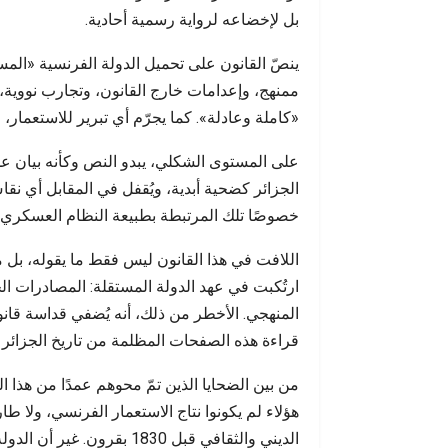
حين يفضح يوم
بل لإخضاعه لرواية رسمية أحادية.
ينصّ القانون على تحميل الدولة الفرنسية «المس
ممنهج، وإعدامات خارج القانون، وتجارب نووية،
«كاملة وعادلة». كما يجرّم أي تبرير للاستعمار
على المستوى الشكلي، يبدو النص وكأنه بيان عدال
الجزائر كضحية أبدية، ويُقفل في المقابل أي نق
خصوصًا تلك المرتبطة بطبيعة النظام العسكري الذي 
اللافت في هذا القانون ليس فقط ما يقوله، بل ما ي
ارتُكبت في عهد الدولة المستقلة: المصادرات ال
المنهجي. الأخطر من ذلك، أنه يُضفي قداسة قانون
قراءة هذه الصفحات المظلمة من تاريخ الجزائر 
من بين الضحايا الذين تمّ محوهم عمدًا من هذا ا
هؤلاء لم يكونوا نتاج الاستعمار الفرنسي، ولا طار
الديني والثقافي قبل 1830 