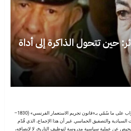
ود بين المغرب وأوروبا… هل
مراكش تحت رحمة الفوضى: حين تتحول
ختار المغاربة…
السياحة من رافعة للاقتصاد…
ئر: حين تتحول الذاكرة إلى أداة
رة صرخة اجتماعية: لماذا
لغة الخطاب الديني في المهجر… حين تصبح
 الشباب المغاربة…
الترجمة حاجزًا بين…
بإجماعٍ نادر داخل البرلمان الجزائري، صادق النواب على ما سُمّي بـ«قانون تجريم الاستعمار الفرنسي» (1830–
 السيادية والتصفيق الحماسي. غير أن هذا الإجماع، الذي قُدّم
تمحيص عن عملية سياسية مدروسة لتوظيف التاريخ، لا لإنصافه،
انتخابات 2026 في المغرب: هل تنجح النخب