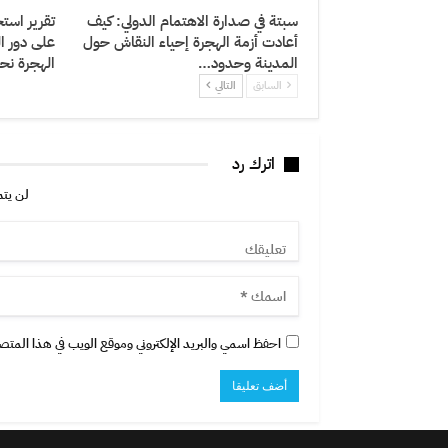
سبتة في صدارة الاهتمام الدولي: كيف
تقرير استخ
أعادت أزمة الهجرة إحياء النقاش حول
على دور ا
المدينة وحدود…
الهجرة نح
السابق
التالي
اترك رد
لن يتم
احفظ اسمي والبريد الإلكتروني وموقع الويب في هذا المتصفح