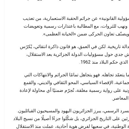
ٌ واحد سنواتٍ من الخطاب
الشابة في كسر احتكار…
ؤولية القانونية» عن جرائم الحقبة الاستعمارية، من تعذيب
 ونهب للثروات، مع المطالبة باعتذارات رسمية وتعويضات
، ويصنّف تعاون الحركى ضمن «الخيانة العظمى».
ة تاريخية. لكن في العمق، هو قانون ذاكرة انتقائي، يُكرّس
اش جدي حول مسؤوليات الدولة الجزائرية بعد الاستقلال،
حكم البلاد منذ 1962.
تعمّد تجاهله. فهو يتجاهل تمامًا الجرائم والانتهاكات التي
جماعية، الإقصاء السياسي، المحو الثقافي والديني، والقمع
ية على رواية رسمية مغلقة، تُجرّم ضمنيًا أي محاولة لإعادة
المعاصر.
لسرد الرسمي، يبرز الجزائريون اليهود والمسيحيون القبائليون.
ئين على التاريخ الجزائري، بل شكّلوا جزءًا أصيلًا من نسيج البلاد
بقرون. غير أن الدولة الوطنية، في سعيها لفرض هوية أحادية، عملت منذ الاستقلال