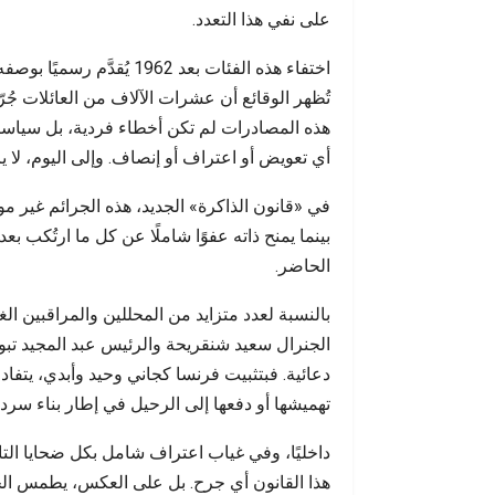
على نفي هذا التعدد.
اختفاء هذه الفئات بعد 962
تُظهر الوقائع أن عشرات الآلاف من العائلات جُر
هذه المصادرات لم تكن أخطاء فردية، بل سياسات 
أي تعويض أو اعتراف أو إنصاف. وإلى اليوم، لا 
في «قانون الذاكرة» الجديد، هذه الجرائم غير مو
بينما يمنح ذاته عفوًا شاملًا عن كل ما ارتُكب
الحاضر.
بالنسبة لعدد متزايد من المحللين والمراقبين ا
الجنرال سعيد شنقريحة والرئيس عبد المجيد تب
دعائية. فبتثبيت فرنسا كجاني وحيد وأبدي، يتفا
تهميشها أو دفعها إلى الرحيل في إطار بناء سر
داخليًا، وفي غياب اعتراف شامل بكل ضحايا التار
هذا القانون أي جرح. بل على العكس، يطمس الحق