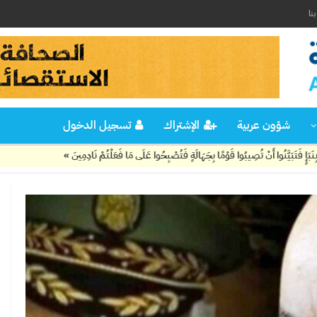
نا
شؤون عربية
الإشتراك
تسجيل الدخول
ْ تُصِيبُوا قَوْمًا بِجَهَالَةٍ فَتُصْبِحُوا عَلَى مَا فَعَلْتُمْ نَادِمِينَ »