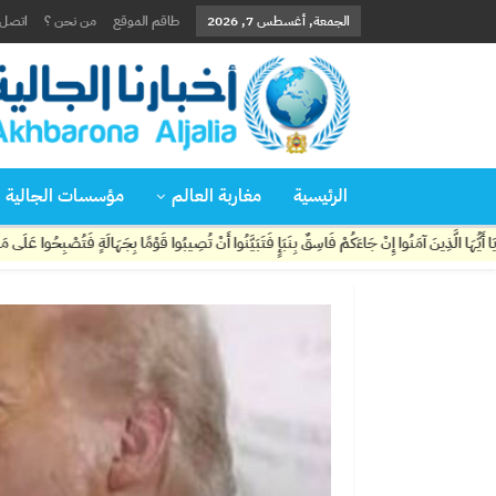
الجمعة, أغسطس 7, 2026
طاقم الموقع
من نحن ؟
اتصل ب
الرئيسية
مغاربة العالم
مؤسسات الجالية
وا إِنْ جَاءَكُمْ فَاسِقٌ بِنَبَإٍ فَتَبَيَّنُوا أَنْ تُصِيبُوا قَوْمًا بِجَهَالَةٍ فَتُصْبِحُوا عَلَى مَا فَعَلْتُمْ نَادِمِين