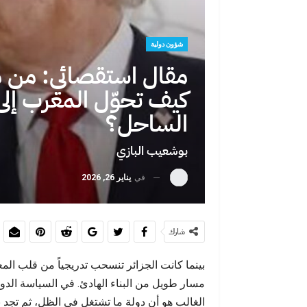
شؤون دولية
حين تصبح الهجرة صرخة اجتماعية: لماذا
لغة الخطاب ال
مقال استقصائي: من مل
يختار الشباب المغاربة…
التر
كيف تحوّل المغرب إلى
الساحل؟
بوشعيب البازي
في
يناير 26, 2026
حين يفضح يومٌ واحد سنواتٍ من الخطاب
الشاب
شارك
بينما كانت الجزائر تنسحب تدريجياً من قلب المع
مسار طويل من البناء الهادئ. في السياسة الدول
الغالب هو أن دولة ما تشتغل في الظل، ثم تجد 
بين اليأس والهجرة الجماعية: ماذا تكشف
الدولة الاجتم