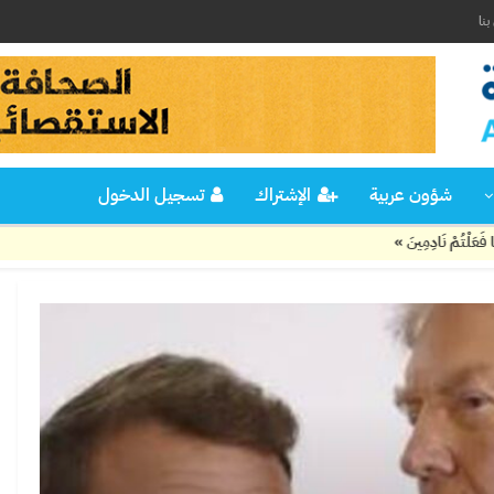
نا
شؤون عربية
الإشتراك
تسجيل الدخول
َ »