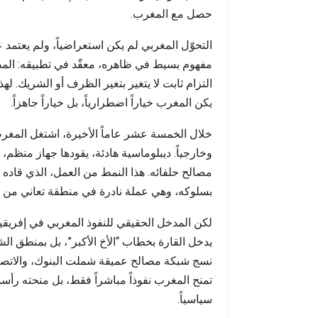
أحداث سبتة عن التحولات…
جودة 
حصل مع المغرب.
التحوّل المغربي لم يكن استعراضياً، ولم يعتمد 
مفهوم بسيط في ظاهره، معقّد في تطبيقه: المص
التزام ثابت لا يتغير بتغير الظرف أو الشريك. 
يكن المغرب خياراً اضطرارياً، بل خياراً جاهزاً.
خلال الخمسة عشر عاماً الأخيرة، اشتغل المغرب عل
وخارجياً. ديبلوماسية هادئة، يقودها جهاز منظم،
مصالح حلفائه. هذا النمط من العمل، الذي قاده و
بسلوكه، وهي عملة نادرة في منطقة تعاني من ع
لكن المدخل الحقيقي للنفوذ المغربي في إفريقيا ل
يدخل القارة بخطاب “الأخ الأكبر”، بل بمنطق ال
نسج شبكة مصالح عميقة شملت البنوك، والاتصالا
تمنح المغرب نفوذاً مباشراً فقط، بل منحته رأسمال
سياسياً.