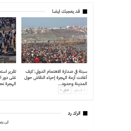
قد يعجبك ايضا
سبتة في صدارة الاهتمام الدولي: كيف
تقرير استخ
أعادت أزمة الهجرة إحياء النقاش حول
على دور ا
المدينة وحدود…
الهجرة نح
السابق
التالي
اترك رد
لن يتم