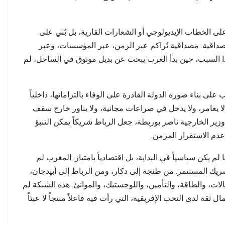
الخدمات معيارًا…
تصطدم الصورة بالواقع
على الخطاب الإيديولوجي أو الشعارات القارية، بل بُني على
داقية. مصداقية تُراكم عبر الزمن، عبر المؤسسات، وعبر
لهذا السبب، حين بدأ الغرب يبحث عن بديل موثوق في الساحل، لم
ى بناء صورة الدولة القادرة على الوفاء بالتزاماتها، داخلياً
 لا يغامر، ولا يدخل في صراعات مجانية، ولا يناور خارج سقف
زير الخارجية ناصر بوريطة، جعل الرباط شريكاً يمكن التنبؤ
دم الاستقرار المزمن.
م يكن سياسياً في البداية، بل اقتصادياً بامتياز. المغرب لم
شريك المستثمر. من طنجة إلى دكار، ومن الرباط إلى أبيدجان،
ت، والطاقة، والتأمين، واللوجستيك، والموانئ. هذه الشبكة لم
 ثقة لدى النخب الإفريقية، التي رأت فيه فاعلاً منتجاً لا عبئاً