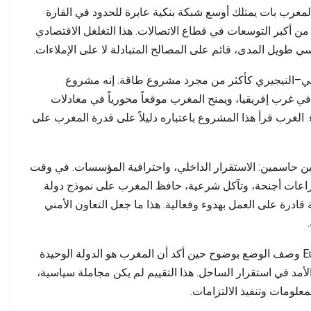
المغرب بات يمتلك أوسع شبكة بنكية عابرة للحدود في القارة
من أكبر التوسعات في قطاع الاتصالات. هذا التغلغل الاقتصادي
اسي طويل المدى، قائم على المصالح المتبادلة لا على الإملاءات.
ربي–النيجيري كأكثر من مجرد مشروع طاقة. إنه مشروع
ي غرب إفريقيا، ويمنح المغرب موقعاً محورياً في معادلات
 الغرب قرأ هذا المشروع باعتباره دليلاً على قدرة المغرب على
ن حاسمين: الاستقرار الداخلي، واحترافية المؤسسات. في وقت
راعات أجنحة، وتآكل شرعية، حافظ المغرب على نموذج دولة
ادرة على العمل بهدوء وفعالية. هذا ما جعل التعاون الأمني
تقرير صادر عن مركز Euromed Security Watch وصف الوضع بوضوح حين أكد أن المغرب هو الدولة الوحيدة
أمد في استقرار الساحل. هذا التقييم لم يكن مجاملة سياسية،
علومات وتنفيذ الالتزامات.