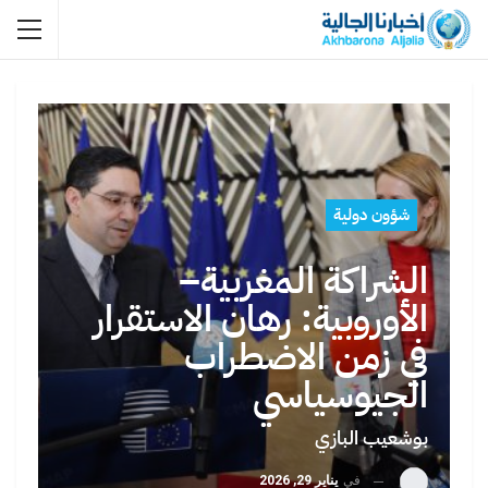
شؤون دولية
الشراكة المغربية–
الأوروبية: رهان الاستقرار
في زمن الاضطراب
الجيوسياسي
بوشعيب البازي
في
يناير 29, 2026