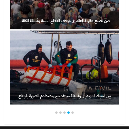
حين يصبح مغاربة العالم في موقف الدفاع: سبتة وأسئلة الثقة…
بين أمجاد المونديال وأسئلة سبتة: حين تصطدم الصورة بالواقع