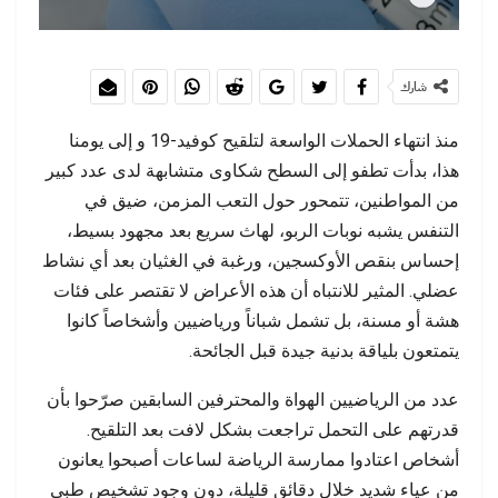
شارك
منذ انتهاء الحملات الواسعة لتلقيح كوفيد-19 و إلى يومنا
هذا، بدأت تطفو إلى السطح شكاوى متشابهة لدى عدد كبير
من المواطنين، تتمحور حول التعب المزمن، ضيق في
التنفس يشبه نوبات الربو، لهاث سريع بعد مجهود بسيط،
إحساس بنقص الأوكسجين، ورغبة في الغثيان بعد أي نشاط
عضلي. المثير للانتباه أن هذه الأعراض لا تقتصر على فئات
هشة أو مسنة، بل تشمل شباناً ورياضيين وأشخاصاً كانوا
يتمتعون بلياقة بدنية جيدة قبل الجائحة.
عدد من الرياضيين الهواة والمحترفين السابقين صرّحوا بأن
قدرتهم على التحمل تراجعت بشكل لافت بعد التلقيح.
أشخاص اعتادوا ممارسة الرياضة لساعات أصبحوا يعانون
من عياء شديد خلال دقائق قليلة، دون وجود تشخيص طبي