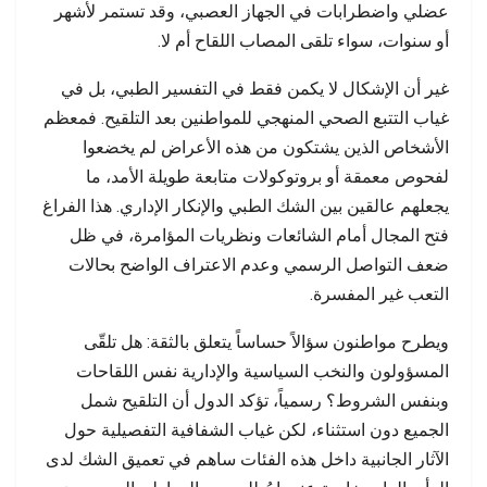
عضلي واضطرابات في الجهاز العصبي، وقد تستمر لأشهر
أو سنوات، سواء تلقى المصاب اللقاح أم لا.
غير أن الإشكال لا يكمن فقط في التفسير الطبي، بل في
غياب التتبع الصحي المنهجي للمواطنين بعد التلقيح. فمعظم
الأشخاص الذين يشتكون من هذه الأعراض لم يخضعوا
لفحوص معمقة أو بروتوكولات متابعة طويلة الأمد، ما
يجعلهم عالقين بين الشك الطبي والإنكار الإداري. هذا الفراغ
فتح المجال أمام الشائعات ونظريات المؤامرة، في ظل
ضعف التواصل الرسمي وعدم الاعتراف الواضح بحالات
التعب غير المفسرة.
ويطرح مواطنون سؤالاً حساساً يتعلق بالثقة: هل تلقّى
المسؤولون والنخب السياسية والإدارية نفس اللقاحات
وبنفس الشروط؟ رسمياً، تؤكد الدول أن التلقيح شمل
الجميع دون استثناء، لكن غياب الشفافية التفصيلية حول
الآثار الجانبية داخل هذه الفئات ساهم في تعميق الشك لدى