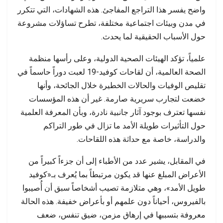
واضح يفسر هذا التراجع المفاجئ. هذه الشهادات، التي تتكرر
في مدن وبيئات اجتماعية مختلفة، تطرح تساؤلات مشروعة
حول الأسباب الحقيقية لما يحدث.
علمياً، تؤكد الهيئات الصحية الدولية، وعلى رأسها منظمة
الصحة العالمية، أن لقاحات كوفيد-19 لعبت دوراً حاسماً في
تقليص الوفيات والحالات الخطيرة خلال الجائحة، وأنها
خضعت لتجارب سريرية صارمة. غير أن هذه المؤسسات
نفسها تعترف بوجود آثار جانبية نادرة، وبأن المعرفة العلمية
حول التأثيرات طويلة الأمد ما تزال في طور التراكم
والدراسة، خاصة مع حداثة هذه اللقاحات.
في المقابل، يشير عدد من الأطباء إلى أن جزءاً كبيراً من
الأعراض المبلغ عنها قد يكون مرتبطاً بما يُعرف بـ«كوفيد
طويل الأمد»، وهي متلازمة تصيب أشخاصاً سبق أن أُصيبوا
بالفيروس، أحياناً دون علمهم أو بأعراض خفيفة. هذه الحالة
معروفة بتسببها في إرهاق مزمن، ضيق تنفس، ضعف