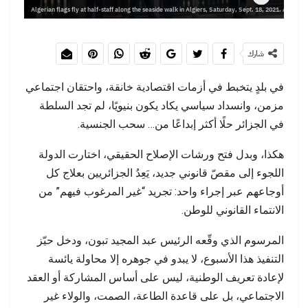
Algerian flags fly at half-staff along the seaside walk in Algiers, Saturday, Sept. 18, 2021. Alger
شارك
في بلدٍ يتخبط في أزمات اقتصادية خانقة، واحتقان اجتماعي
مزمن، وانسداد سياسي يكاد يكون بنيويًا، لم تجد السلطة
في الجزائر حلًا أكثر إبداعًا من… سحب الجنسية.
هكذا، وبدل فتح ورشات الإصلاح الحقيقي، اختارت الدولة
اللجوء إلى مقصّ قانوني جديد، يَعِدُ الجزائريين بعلاج كل
أوجاعهم عبر إجراء واحد: تجريد “غير المرغوب فيهم” من
الانتماء القانوني للوطن.
المرسوم الذي وقّعه الرئيس عبد المجيد تبون، ودخل حيّز
التنفيذ هذا الأسبوع، لا يبدو في جوهره إلا محاولة يائسة
لإعادة تعريف الوطنية، ليس على أساس المشاركة أو العقد
الاجتماعي، بل على قاعدة الطاعة، الصمت، والولاء غير