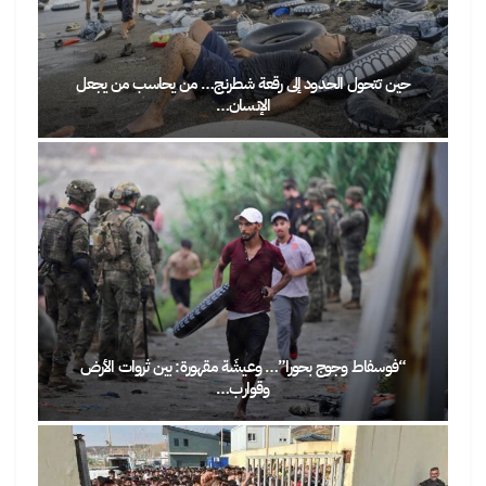
حين تتحول الحدود إلى رقعة شطرنج… من يحاسب من يجعل
الإنسان…
“فوسفاط وجوج بحورا”… وعيشَة مقهورة: بين ثروات الأرض
وقوارب…