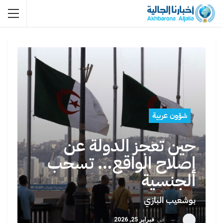
شؤون عربية
حين تعجز الدولة عن
إصلاح الواقع… تسحب
الجنسية
بوشعيب البازي
في
فبراير 25, 2026