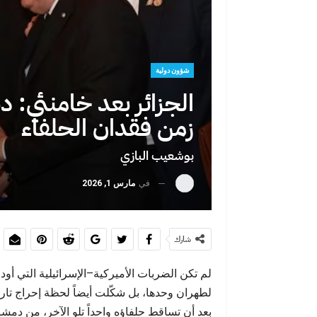
عبد الإله شاطر يهنئ جلالة المل
السادس بمناسبة الذكرى…
شؤون دولية
الجزائر بعد خامنئي: د
زمن فقدان الحلفاء
بوشعيب البازي
في
مارس 1, 2026
سبتة ليست الحلم… بل إدانة لواقع
شارك
لم تكن الضربات الأميركية–الإسرائيلية التي أودت
لطهران وحدها، بل شكّلت أيضاً لحظة إحراج تاريخ
بعد أن تساقط حلفاؤه واحداً تلو الآخر، من دمشق
سبتة أمام موجة هجرة غير مسبوق