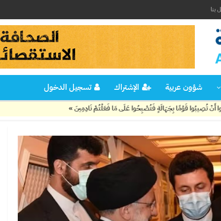
 بنا
شؤون عربية
الإشتراك
تسجيل الدخول
 بِجَهَالَةٍ فَتُصْبِحُوا عَلَى مَا فَعَلْتُمْ نَادِمِينَ »