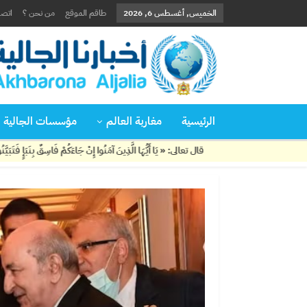
الخميس, أغسطس 6, 2026
طاقم الموقع
من نحن ؟
اتصل
الرئيسية
مغاربة العالم
مؤسسات الجالية
قال تعالى: « يَا أَيُّهَا الَّذِينَ آمَنُوا إِنْ جَاءَكُمْ فَاسِقٌ بِنَبَإٍ فَتَبَيَّنُوا أَنْ تُصِيبُوا قَوْمًا