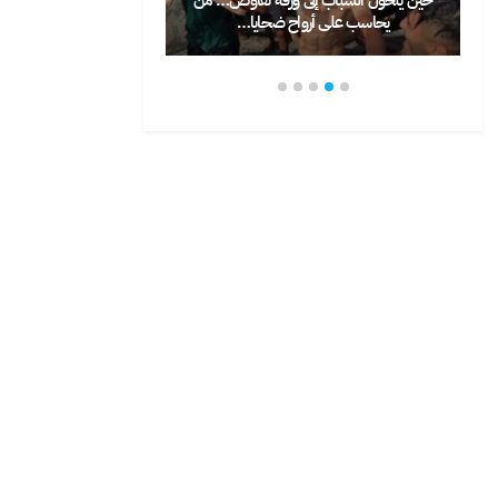
حاسب على أرواح ضحايا…
يختار الشباب المغاربة…