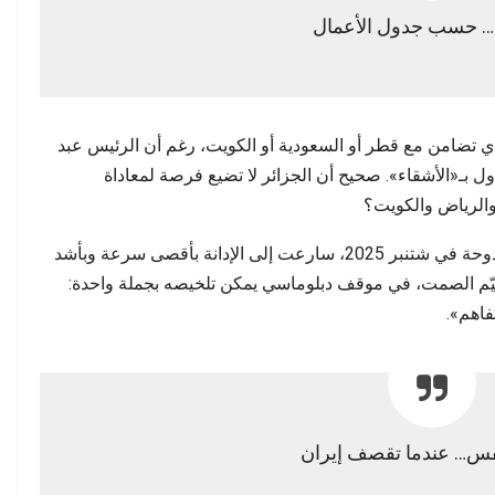
ء… حسب جدول الأعمال
دِ أي تضامن مع قطر أو السعودية أو الكويت، رغم أن الرئيس عبد
ل بـ«الأشقاء». صحيح أن الجزائر لا تضيع فرصة لمعاداة
 والرياض والكويت؟
المفارقة أن الجزائر، حين استهدفت إسرائيل الدوحة في شتنبر 2025، سارعت إلى الإدانة بأقصى سرعة وبأشد
د خيّم الصمت، في موقف دبلوماسي يمكن تلخيصه بجملة واحدة:
فاهم».
س… عندما تقصف إيران