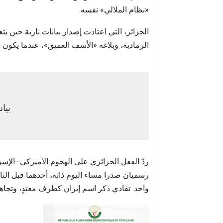
إنسانية تتجاوز الحسابات…
«نظام الملالي» نفسه.
الجزائر، التي اعتادت إصدار بيانات نارية حين 
الرمادية، وبلاغة «الأسف العميق»، عندما يكون ا
بيان
ردّ الفعل الجزائري على الهجوم الأميركي–الإسرائ
رسميان صدرا مساء اليوم ذاته، أحدهما قبل الث
واحد: تفادي ذكر اسم إيران كطرف معتدٍ، وتجاه