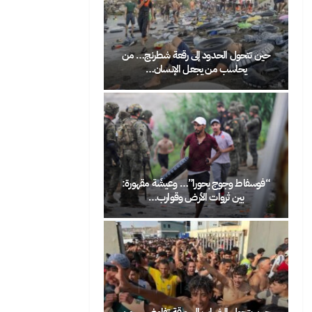
ول الحدود إلى رقعة شطرنج… من
الرباط تحتفي بعيد العرش على إيقاع ال
حاسب من يجعل الإنسان…
الشعبي: شعيب أنور…
 وجوج بحورا”… وعيشَة مقهورة:
لو فُتحت الحدود بين المغرب وأوروبا… 
ين ثروات الأرض وقوارب…
سيختار المغاربة…
ول الشباب إلى ورقة تفاوض… من
حين تصبح الهجرة صرخة اجتماعية: لما