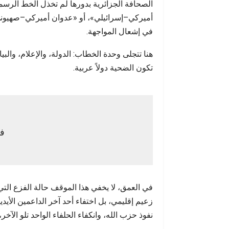
الصحافة الجزائرية بدورها لم تخذل الخط الرسم
أميركي–إسرائيلي»، أو «عدوان أميركي–صهيوني»،
في إشعال المواجهة.
هنا تتجلى وحدة الخطاب: الدولة، والإعلام، والب
تكون الضحية دولاً عربية.
فز
في العمق، لا يخفي هذا الموقف حالة الفزع الت
زعيم إقليمي، بل اختفاء أحد آخر الداعمين الأي
نفوذ حزب الله، وانكفاء الحلفاء الواحد تلو الآخ