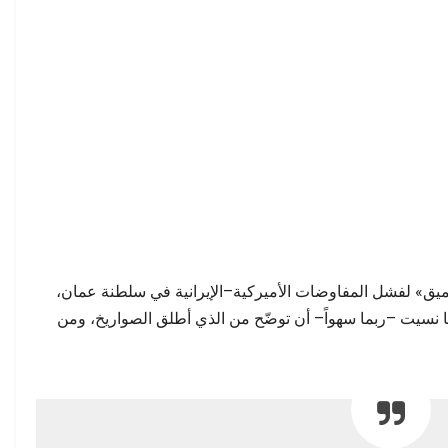
عميق» لفشل المفاوضات الأميركية–الإيرانية في سلطنة عمان،
نها نسيت –ربما سهواً– أن توضّح من الذي أطلق الصواريخ، ومن