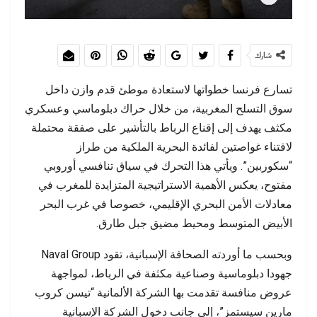
شارك
تسارع فرنسا خطواتها لاستعادة موطئ قدم وازن داخل
سوق التسلح المغربية، من خلال حراك دبلوماسي وعسكري
مكثف يهدف إلى إقناع الرباط بالتأشير على صفقة محتملة
لاقتناء غواصتين لفائدة البحرية الملكية من طراز
“سكوربين”. ويأتي هذا التحرك في سياق تنافسي أوروبي
مفتوح، يعكس الأهمية الاستراتيجية المتزايدة للمغرب في
معادلات الأمن البحري الإقليمي، خصوصا في غرب البحر
الأبيض المتوسط ومحيط مضيق جبل طارق.
وبحسب ما أوردته الصحافة الإسبانية، تقود Naval Group
جهودا دبلوماسية وصناعية مكثفة في الرباط، لمواجهة
عروض منافسة تقدمت بها الشركة الألمانية “تيسن كروب
مارين سيستمز”، إلى جانب دخول الشركة الإسبانية