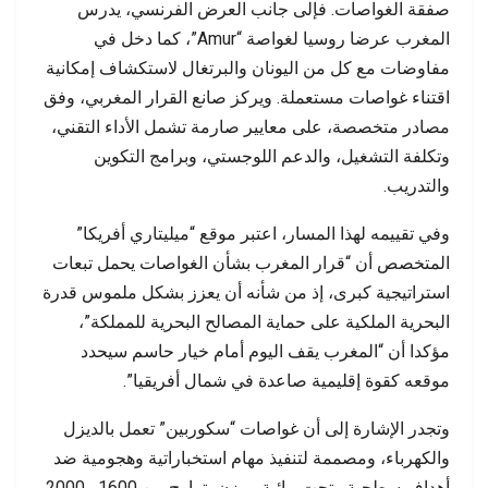
صفقة الغواصات. فإلى جانب العرض الفرنسي، يدرس
المغرب عرضا روسيا لغواصة “Amur”، كما دخل في
مفاوضات مع كل من اليونان والبرتغال لاستكشاف إمكانية
اقتناء غواصات مستعملة. ويركز صانع القرار المغربي، وفق
مصادر متخصصة، على معايير صارمة تشمل الأداء التقني،
وتكلفة التشغيل، والدعم اللوجستي، وبرامج التكوين
والتدريب.
وفي تقييمه لهذا المسار، اعتبر موقع “ميليتاري أفريكا”
المتخصص أن “قرار المغرب بشأن الغواصات يحمل تبعات
استراتيجية كبرى، إذ من شأنه أن يعزز بشكل ملموس قدرة
البحرية الملكية على حماية المصالح البحرية للمملكة”،
مؤكدا أن “المغرب يقف اليوم أمام خيار حاسم سيحدد
موقعه كقوة إقليمية صاعدة في شمال أفريقيا”.
وتجدر الإشارة إلى أن غواصات “سكوربين” تعمل بالديزل
والكهرباء، ومصممة لتنفيذ مهام استخباراتية وهجومية ضد
أهداف سطحية وتحت مائية، بوزن يتراوح بين 1600 و2000