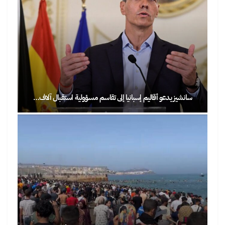
سانشيز يدعو أقاليم إسبانيا إلى تقاسم مسؤولية استقبال آلاف…