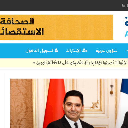
 بنا
شؤون عربية
الإشتراك
تسجيل الدخول
ُوا قَوْمًا بِجَهَالَةٍ فَتُصْبِحُوا عَلَى مَا فَعَلْتُمْ نَادِمِينَ »