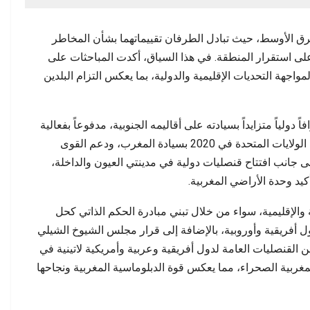
رق الأوسط، حيث تبادل الطرفان تقييماتهما بشأن المخاطر
 على استقرار المنطقة. في هذا السياق، أكدت المباحثات على
واجهة التحديات الإقليمية والدولية، بما يعكس التزام البلدين
ولياً متزايداً بسيادته على أقاليمه الجنوبية، مدفوعاً بفعالية
مبادرة الحكم الذاتي. ويجسد هذا التوجه اعتراف الولايات المتحدة في 2020 بسيادة المغرب، ودعم القوى
 إلى جانب افتتاح قنصليات دولية في مدينتي العيون والداخلة،
يد وحدة الأراضي المغربية.
ة والإقليمية، سواء من خلال تبني مبادرة الحكم الذاتي كحل
ل أفريقية وأوروبية، بالإضافة إلى قرار مجلس الشيوخ الشيلي
 القنصليات العامة لدول أفريقية وعربية وأمريكية لاتينية في
غربية الصحراء، مما يعكس قوة الدبلوماسية المغربية ونجاحها