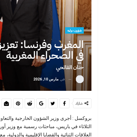
عبد الإله شا
السادس
شؤون دولية
المغرب وفرنسا: تعزيز
في الصحراء المغربية
حنان الفاتحي
في
مارس 10, 2026
سبتة ليست الحل
شارك
بروكسل : أجرى وزير الشؤون الخارجية والتعاون 
الثلاثاء في باريس، مباحثات رسمية مع وزير أور
العلاقات الثنائية والقضايا الإقليمية والدولية،
سبتة أمام موج