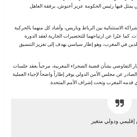
ة تتجاوز الحسابات…
مطالب بفتح تحقيق وتوضيح…
لتي يمثل فيها رئيس الحكومة عزيز أخنوش، برفقة العاهل
شراكة الاستثنائية بين الرباط وباريس، وأشاد كل منهما بالحركية
ت. كما عبّرا عن ارتياحهما للتحضيرات الجارية لعقد الدورة
لدين في المغرب، وهو إطار سياسي يهدف إلى تعزيز التنسيق
ار التفاوضي بشأن قضية الصحراء المغربية، مرحباً بعقد جلسات
اوضات رباعية، مشدداً على أن القرار 2797 الصادر عن مجلس الأمن الدولي يوفر إطاراً واضحاً لإحياء العملية
ي قدمه المغرب وتحت إشراف الأمم المتحدة.
إقليمي ودولي متغير