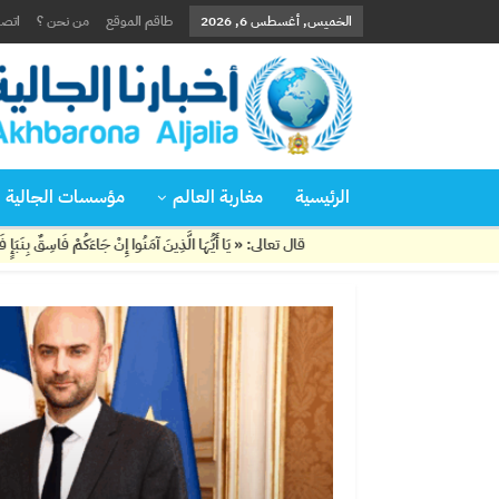
الخميس, أغسطس 6, 2026
طاقم الموقع
من نحن ؟
اتصل
الرئيسية
مغاربة العالم
مؤسسات الجالية
قال تعالى: « يَا أَيُّهَا الَّذِينَ آمَنُوا إِنْ جَاءَكُمْ فَاسِقٌ بِنَبَإٍ فَتَبَيَّنُوا أَنْ تُصِيب