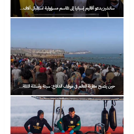
سانشيز يدعو أقاليم إسبانيا إلى تقاسم مسؤولية استقبال آلاف…
حين يصبح مغاربة العالم في موقف الدفاع: سبتة وأسئلة الثقة…