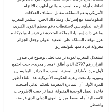
اتفاقات أبراهام مع المغرب، والتي أظهرت الالتزام
الأمريكي بدعم المملكة، مقابل استئناف العلاقات
الدبلوماسية مع إسرائيل. ومنذ ذلك الحين، استثمر المغرب
الزخم الدبلوماسي لاستقطاب دعم معظم القوى الكبرى،
بما في ذلك إسبانيا، المملكة المتحدة، ثم فرنسا، وبلجيكا، ما
عزز موقف المملكة على الصعيد الدولي وجعل الجزائر
معزولة في دعمها للبوليساريو.
استغلال المغرب لعودة ترامب تجلى بوضوح في صدور
القرار رقم 2797، الذي أطلق «مسار مدريد»، حيث اجتمع
لأول مرة الأطراف المعنية: المغرب، الجزائر، البوليساريو،
وموريتانيا، تحت رعاية الحكومة الأمريكية. هذا اللقاء أظهر
للمرة الأولى أن المبادرة المغربية للحكم الذاتي أصبحت
قاعدة العمل الوحيدة المقبولة، فيما تراجعت الأطروحات
الانفصالية أمام ضغط ميزان القوى الدولي الذي فرضته
واشنطن.