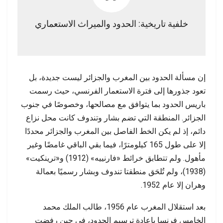
خلفية تاريخية: الحدود والميراث الاستعماري
إن مسألة الحدود بين المغرب والجزائر ليست جديدة، بل
تعود جذورها إلى فترة الاستعمار الفرنسي، حيث رسمت
باريس الحدود بما يتوافق مع مصالحها، وخصوصًا في جنوب
الجزائر. المنطقة التي تضم بشار وتندوف كانت محل نزاع
دائم، إذ لم يكن الخط الفاصل بين المغرب والجزائر محددًا
إلا على طول 165 كيلومترًا، فيما بقي الباقي غامضًا وغير
مأهول. ولم تتطابق خرائط «فارنييه» (1912) و«ترينكيت»
(1938)، ولم تُلحَق منطقتا تندوف وبشار رسميًا بعمالة
وهران إلا عام 1952.
بعد استقلال المغرب عام 1956، طالب الملك محمد
الخامس فرنسا بإعادة ترسيم الحدود، في حين رفضت