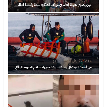
حين يصبح مغاربة العالم في موقف الدفاع: سبتة وأسئلة الثقة…
بين أمجاد المونديال وأسئلة سبتة: حين تصطدم الصورة بالواقع