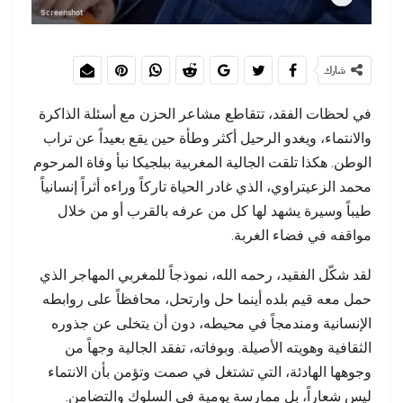
Screenshot
شارك
في لحظات الفقد، تتقاطع مشاعر الحزن مع أسئلة الذاكرة
والانتماء، ويغدو الرحيل أكثر وطأة حين يقع بعيداً عن تراب
الوطن. هكذا تلقت الجالية المغربية ببلجيكا نبأ وفاة المرحوم
محمد الزعيتراوي، الذي غادر الحياة تاركاً وراءه أثراً إنسانياً
طيباً وسيرة يشهد لها كل من عرفه بالقرب أو من خلال
مواقفه في فضاء الغربة.
لقد شكّل الفقيد، رحمه الله، نموذجاً للمغربي المهاجر الذي
حمل معه قيم بلده أينما حل وارتحل، محافظاً على روابطه
الإنسانية ومندمجاً في محيطه، دون أن يتخلى عن جذوره
الثقافية وهويته الأصيلة. وبوفاته، تفقد الجالية وجهاً من
وجوهها الهادئة، التي تشتغل في صمت وتؤمن بأن الانتماء
ليس شعاراً، بل ممارسة يومية في السلوك والتضامن.