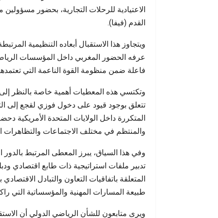
إنسانية تتجاوز الحسابات…
الاعتيادية للرحلات التجارية، بحضور مسؤولين 
القدم (فيفا).
ويتجاوز هذا الاستقبال أبعاده التنظيمية المرتب
عرفه الحضور المغربي داخل المؤسسات الرياضية 
فاعلة ضمن منظومة القوة الناعمة التي تعتمدها 
وتكتسي هذه المعطيات أهمية خاصة بالنظر إلى
تتعلق بوجود قيود على دخول فوزي لقجع إلى الترا
المتكررة داخل الولايات المتحدة الأمريكية دح
والمنتظم في مختلف الاجتماعات والتظاهرات الري
وفي هذا السياق، يبرز المعطى المرتبط بالدور
تدبير ملفات استراتيجية ذات طابع اقتصادي ودب
المتعلقة باتفاقيات التعاون والتبادل الاقتصادي 
طبيعة المسارات المهنية والمؤسساتية التي راك
ويرى متابعون للشأن الرياضي الدولي أن الاستق