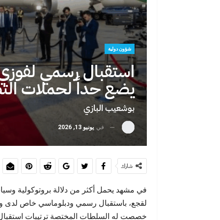
عبد الإله شاطر يهنئ جلالة الملك محمد
السادس بمناسبة الذكرى…
شؤون دولية
استقبال رسمي لفوزي 
يضع حداً لحملات التض
بوشعيب البازي
في
يونيو 13, 2026
سبتة ليست الحلم… بل إدانة لواقع صنعناه
شارك
في مشهد يحمل أكثر من دلالة بروتوكولية وسيا
لقجع، باستقبال رسمي ودبلوماسي خاص لدى وصو
خصصت له السلطات المختصة ترتيبات استقبال 
سبتة أمام موجة هجرة غير مسبوقة… أزمة