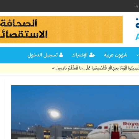
نا
شؤون عربية
الإشتراك
تسجيل الدخول
جَهَالَةٍ فَتُصْبِحُوا عَلَى مَا فَعَلْتُمْ نَادِمِينَ »