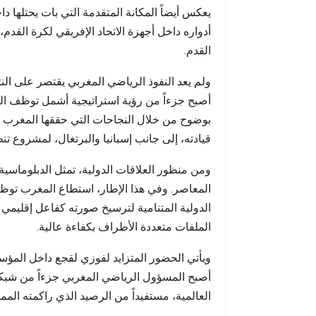
يعكس أيضاً المكانة المتقدمة التي بات يحتلها 
أدواره داخل أجهزة الاتحاد الإفريقي لكرة القدم،
القدم.
ولم يعد النفوذ الرياضي المغربي يقتصر على النتا
أصبح جزءاً من رؤية استراتيجية أشمل توظف الر
بوضوح من خلال النجاحات التي حققها المغرب ف
قيادته، إلى جانب إسبانيا والبرتغال، لمشروع تنظيم
ومن منظور العلاقات الدولية، تمثل الدبلوماسية ا
المعاصر. وفي هذا الإطار، استطاع المغرب توظيف
الدولية المتنامية لترسيخ صورته كفاعل إقليمي 
الملفات متعددة الأطراف بكفاءة عالية.
ويأتي الحضور المتزايد لفوزي لقجع داخل المؤسس
أصبح المسؤول الرياضي المغربي جزءاً من شبك
العالمية، مستفيداً من الرصيد الذي راكمته المم