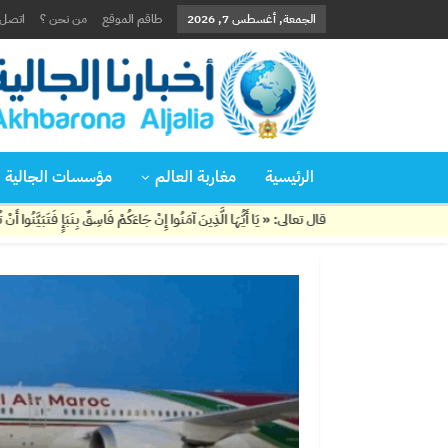
الجمعة, أغسطس 7, 2026
طاقم الموقع
من نحن ؟
اتصل ب
الرئيسية
مغاربة العالم
مؤسسات الجالية
قال تعالى: « يَا أَيُّهَا الَّذِينَ آمَنُوا إِنْ جَاءَكُمْ فَاسِقٌ بِنَبَإٍ فَتَبَيَّنُوا أَنْ تُصِيبُوا قَوْمًا بِ