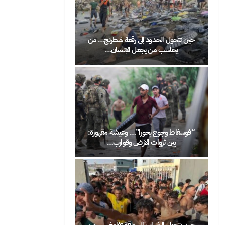
 رقعة شطرنج… من
الرباط تحتفي بعيد العرش على إيقاع الفن
 الإنسان…
الشعبي: شعيب أنور…
 وعيشَة مقهورة:
لو فُتحت الحدود بين المغرب وأوروبا… هل
ض وقوارب…
سيختار المغاربة…
 ورقة تفاوض… من
حين تصبح الهجرة صرخة اجتماعية: لماذا