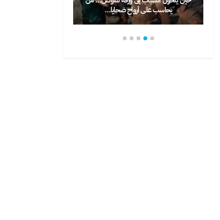
اح ضحايا…
يختار الشباب المغاربة…