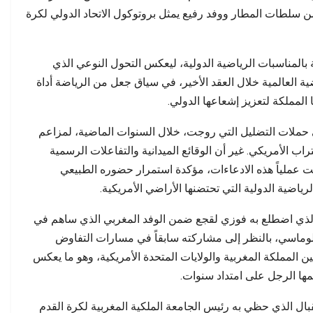
مطالب بفتح تحقيق وتوضيح…
يحاسب على أرو
من سلطات المطار ووفد رفيع يمثل بروتوكول الاتحاد الدولي لكرة
طة بالمناسبات الرياضية الدولية، ليعكس التحول النوعي الذي
العالمية خلال العقد الأخير، في سياق جعل من الرياضة أداة
المملكة لتعزيز إشعاعها الدولي.
 حملات التضليل التي روجت، خلال السنوات الماضية، لمزاعم
ب الأمريكي. غير أن الوقائع الميدانية والتفاعلات الرسمية
ضت عملياً هذه الادعاءات، مؤكدة استمرار حضوره الطبيعي
اضية الدولية التي تحتضنها الأراضي الأمريكية.
 الذي اضطلع به فوزي لقجع ضمن الوفد المغربي الذي ساهم في
لوماسي، بالنظر إلى مشاركته سابقاً في مسارات التفاوض
بين المملكة المغربية والولايات المتحدة الأمريكية، وهو ما يعكس
مها الرجل على امتداد سنوات.
بال الذي حظي به رئيس الجامعة الملكية المغربية لكرة القدم