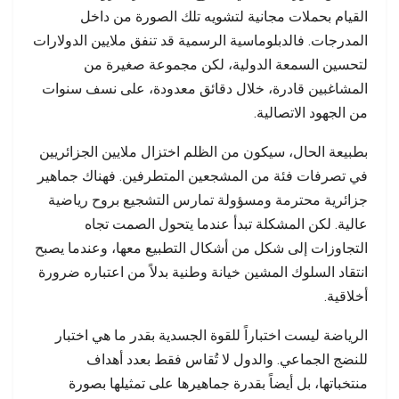
القيام بحملات مجانية لتشويه تلك الصورة من داخل
المدرجات. فالدبلوماسية الرسمية قد تنفق ملايين الدولارات
لتحسين السمعة الدولية، لكن مجموعة صغيرة من
المشاغبين قادرة، خلال دقائق معدودة، على نسف سنوات
من الجهود الاتصالية.
بطبيعة الحال، سيكون من الظلم اختزال ملايين الجزائريين
في تصرفات فئة من المشجعين المتطرفين. فهناك جماهير
جزائرية محترمة ومسؤولة تمارس التشجيع بروح رياضية
عالية. لكن المشكلة تبدأ عندما يتحول الصمت تجاه
التجاوزات إلى شكل من أشكال التطبيع معها، وعندما يصبح
انتقاد السلوك المشين خيانة وطنية بدلاً من اعتباره ضرورة
أخلاقية.
الرياضة ليست اختباراً للقوة الجسدية بقدر ما هي اختبار
للنضج الجماعي. والدول لا تُقاس فقط بعدد أهداف
منتخباتها، بل أيضاً بقدرة جماهيرها على تمثيلها بصورة