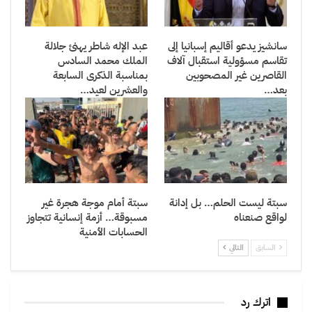
سانشيز يدعو أقاليم إسبانيا إلى
عبد الإله شاطر يهنئ جلالة
تقاسم مسؤولية استقبال آلاف
الملك محمد السادس
القاصرين غير المصحوبين
بمناسبة الذكرى السابعة
بعد…
والعشرين لعيد…
سبتة ليست الحلم… بل إدانة
سبتة أمام موجة هجرة غير
لواقع صنعناه
مسبوقة… أزمة إنسانية تتجاوز
الحسابات الأمنية
السابق
التالي
اترك رد