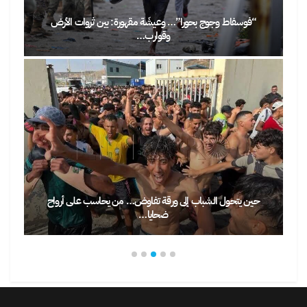
“فوسفاط وجوج بحورا”… وعيشَة مقهورة: بين ثروات الأرض
وقوارب…
حين يتحول الشباب إلى ورقة تفاوض… من يحاسب على أرواح
ضحايا…