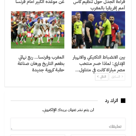
قراءة الجدل حول تنظيم كأس
عن موعده الكبير أمام فرنسا
أمم إفريقيا بالمغرب
بين الانضباط التكتيكي والانهيار
المغرب وفرنسا… ربع نهائي
الإداري: لماذا خسر منتخب
بطعم التاريخ ورهان صناعة
مصر مباراة كانت في متناول…
حقبة كروية جديدة
السابق
التالي
اترك رد
لن يتم نشر عنوان بريدك الإلكتروني.