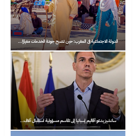
الدولة الاجتماعية في المغرب: حين تصبح جودة الخدمات معيارًا…
سانشيز يدعو أقاليم إسبانيا إلى تقاسم مسؤولية استقبال آلاف…