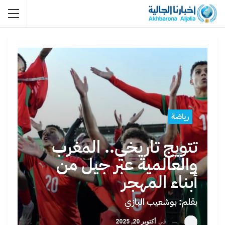
رياضة
تتويج تاريخي.. المغرب
والعالمية عبر جيل من
أبناء المهجر
بقلم: بوشعيب البازي
في
أكتوبر 20, 2025