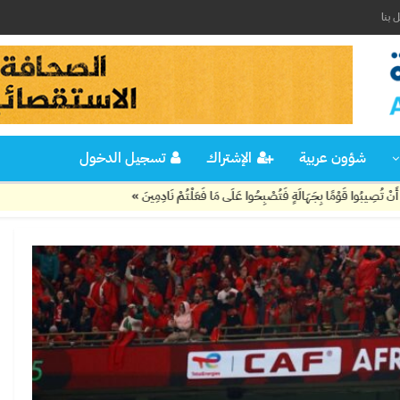
 بنا
شؤون عربية
الإشتراك
تسجيل الدخول
ٍ فَتُصْبِحُوا عَلَى مَا فَعَلْتُمْ نَادِمِينَ »