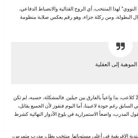
نووي” لهذا المنتخب، أي الروح القتالية والانضباط الدفاعي،
طوال البطولة، ومن ركلة جزاء، وهو رقم يعكس صلابة منظومة
لموهبة إلى العقلية
الركراكي، الذي عاش مرارة خسارة نهائي 2004 كلاعب، بدا واعياً بالفارق بين جيلين. فالمشكلة، حسبه، لم تكن
في السابق رغم جودة لاعبينا، أما اليوم فنفوز لأن الجميع يقاتل،
ول المدرب، واضعاً الاستمرارية في بلوغ الأدوار النهائية كشرط
للندية الإفريقية في أعلى مستوياتها. منتخب بطل، مدرب متمرس،