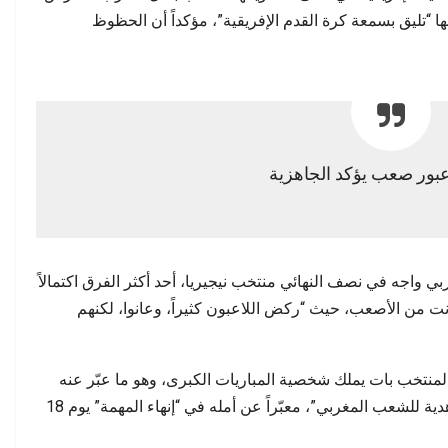
 “تليق بسمعة كرة القدم الإفريقية”، مؤكداً أن الحظوظ
عبور صعب يؤكد الجاهزية
بي واجه في نصف النهائي منتخب نيجيريا، أحد أكثر الفرق اكتمالاً
 كانت من الأصعب، حيث “ركض اللاعبون كثيراً، وعانوا، لكنهم
 المنتخب بات يملك شخصية المباريات الكبرى، وهو ما عبّر عنه
القائد أشرف حكيمي، الذي اعتبر بلوغ النهائي “هدية للشعب المغربي”، معبّراً عن أمله في “إنهاء المهمة” يوم 18