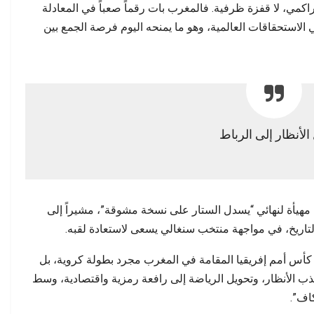
اكمي، لا قفزة ظرفية. فالمغرب بات رقماً صعباً في المعادلة
 الاستحقاقات العالمية، وهو ما يمنحه اليوم فرصة الجمع بين
الأنظار إلى الرباط
 مهيأة لنهائي “يسدل الستار على نسخة مشوقة”، مشيراً إلى
اريخ، في مواجهة منتخب سنغالي يسعى لاستعادة لقبه.
بر 2025 و18 يناير 2026، لم تكن كأس أمم إفريقيا المقامة في المغرب مجرد بطولة كروية، بل
ب الأنظار، وتحويل الرياضة إلى رافعة رمزية واقتصادية، وسط