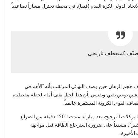
 بفتح تحقيق وتوضيح…
يحاسب على أرواح ضحايا…
د الدولي لكرة القدم (فيفا)، في محطة تختزل مساراً تصاعدياً
ُصنّف كمنعطف تاريخي
فِ حجم الرهان حين وصف النهائي المرتقب بأنه “الأهم في
ل يشي بوعي تقني ونفسي بأن هذا الجيل يقف أمام لحظة مفصلية،
اف القوى الكروية المستقرة عالمياً.
وقال الركراكي عقب التأهل على حساب نيجيريا بركلات الترجيح، بعد مباراة امتدت لـ120 دقيقة من الصراع
 كبير”، مشدداً على ضرورة استرجاع الطاقة قبل مواجهة
الأخيرة.