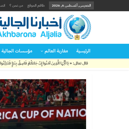
الخميس, أغسطس 6, 2026
طاقم الموقع
من نحن ؟
اتصل
الرئيسية
مغاربة العالم
مؤسسات الجالية
قال تعالى: « يَا أَيُّهَا الَّذِينَ آمَنُوا إِنْ جَاءَكُمْ فَاسِقٌ بِنَبَإٍ فَتَبَيَّنُوا أَنْ تُصِيبُوا قَوْمًا بِجَهَالَة