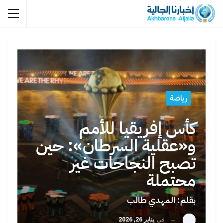
رياضة
كأس إفريقيا للأمم
و«عقلية السرطان»: حين
تصبح النجاحات غير
محتملة
بقلم: المهدي طالب
في
يناير 26, 2026