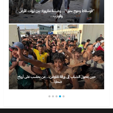
“فوسفاط وجوج بحورا”… وعيشَة مقهورة: بين ثروات الأرض
وقوارب…
حين يتحول الشباب إلى ورقة تفاوض… من يحاسب على أرواح
ضحايا…