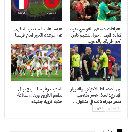
اعترافات صحفي الفرنسي تعيد
عندما غاب المنتخب المغربي
قراءة الجدل حول تنظيم كأس
عن موعده الكبير أمام فرنسا
أمم إفريقيا بالمغرب
بين الانضباط التكتيكي والانهيار
المغرب وفرنسا… ربع نهائي
الإداري: لماذا خسر منتخب
بطعم التاريخ ورهان صناعة
مصر مباراة كانت في متناول…
حقبة كروية جديدة
السابق
التالي
اترك رد