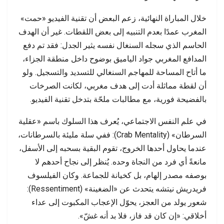
خلال المباراة النهائية، زعم البعض أن تقنية الفيديو «حمت»
المغرب عمدًا بعدم التنبيه إلى بعض اللقطات. غير أن الهدف
الحاسم الذي سجله السنغال نفسه يثير الجدل: فقد تم دفع
المدافع المغربي جواد الياميق بوضوح داخل منطقة الجزاء،
ما أتاح المساحة للمهاجم السنغالي للتسديد والتسجيل. ولو
أن لقطة مماثلة أدت إلى هدف مغربي، لكانت الصرخات
بالفضيحة فورية، مع مطالبات ملحّة بتدخل تقنية الفيديو.
في علم النفس الاجتماعي، يُعرف هذا السلوك باسم «عقلية
السرطان» (Crab Mentality): ففي سلة مليئة بالسرطانات،
عندما يحاول أحدها الخروج، تقوم البقية بسحبه إلى الأسفل،
مانعةً أي فرد من النجاة وحده. يُنظر إلى نجاح أحدهم لا
بوصفه مصدر إلهام، بل كخيانة للجماعة. وكان الفيلسوف
فريدريش نيتشه يتحدث عن «الضغينة» (Ressentiment):
شعور يولد من العجز، يحوّل الإعجاب المكبوت إلى عداء
أخلاقي: «إن كان قد فاز، فلا بد أنه غشّ».