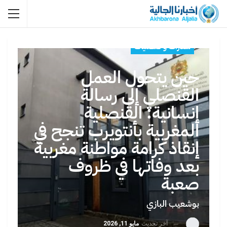
سفارات و قنصليات
حين يتحول العمل
القنصلي إلى رسالة
إنسانية: القنصلية
المغربية بأنتويرب تنجح في
إنقاذ كرامة مواطنة مغربية
بعد وفاتها في ظروف
صعبة
بوشعيب البازي
آخر تحديث
مايو 11, 2026