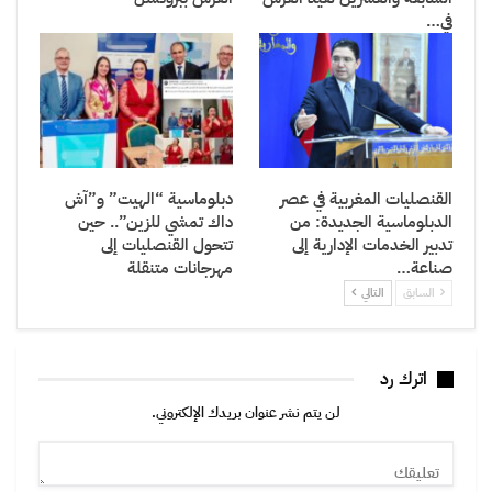
في…
القنصليات المغربية في عصر
دبلوماسية “الهيت” و”آش
الدبلوماسية الجديدة: من
داك تمشي للزين”.. حين
تدبير الخدمات الإدارية إلى
تتحول القنصليات إلى
صناعة…
مهرجانات متنقلة
السابق
التالي
اترك رد
لن يتم نشر عنوان بريدك الإلكتروني.