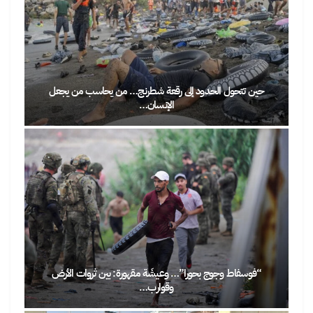
حين تتحول الحدود إلى رقعة شطرنج… من يحاسب من يجعل
الإنسان…
“فوسفاط وجوج بحورا”… وعيشَة مقهورة: بين ثروات الأرض
وقوارب…