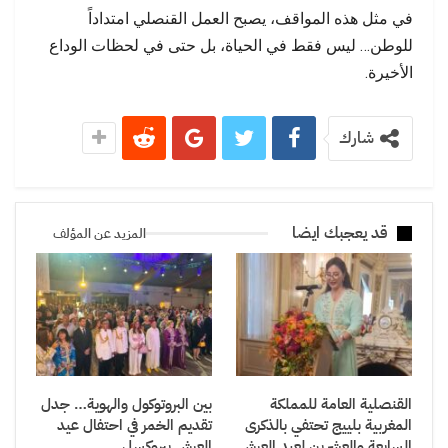
في مثل هذه المواقف، يصبح العمل القنصلي امتداداً
للوطن… ليس فقط في الحياة، بل حتى في لحظات الوداع
الأخيرة.
شارك
قد يعجبك ايضا
المزيد عن المؤلف
القنصلية العامة للمملكة
بين البروتوكول والهوية… جدل
المغربية بلييج تحتفي بالذكرى
تقديم الخمر في احتفال عيد
السابعة والعشرين لعيد العرش
العرش ببروكسل